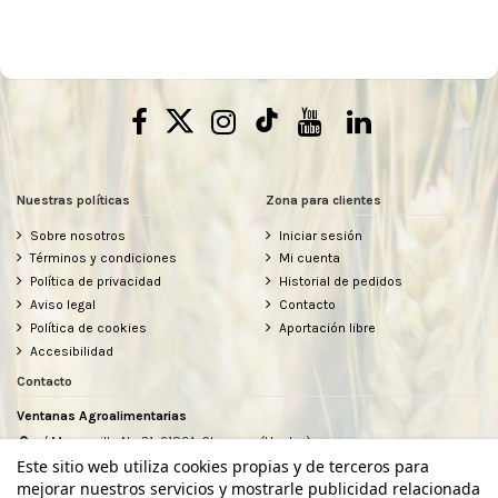
Nuestras políticas
Zona para clientes
Sobre nosotros
Iniciar sesión
Términos y condiciones
Mi cuenta
Política de privacidad
Historial de pedidos
Aviso legal
Contacto
Política de cookies
Aportación libre
Accesibilidad
Contacto
Ventanas Agroalimentarias
c/ Manzanilla Nº 31, 21891, Chucena (Huelva)
634912080
Este sitio web utiliza cookies propias y de terceros para
hola@ventanasagroalimentarias.com
mejorar nuestros servicios y mostrarle publicidad relacionada