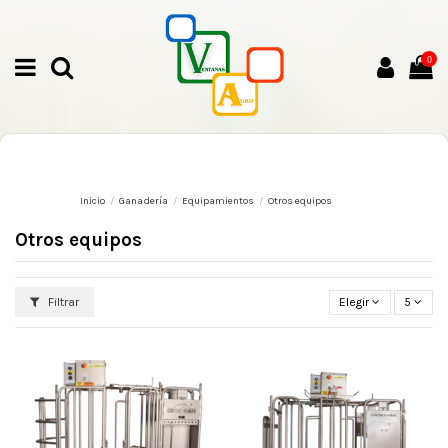
0
Inicio
Ganadería
Equipamientos
Otros equipos
Otros equipos
Filtrar
Elegir
5