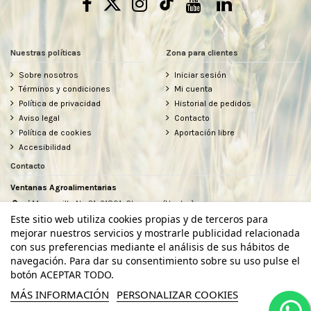
Nuestras políticas
Zona para clientes
Sobre nosotros
Iniciar sesión
Términos y condiciones
Mi cuenta
Política de privacidad
Historial de pedidos
Aviso legal
Contacto
Política de cookies
Aportación libre
Accesibilidad
Contacto
Ventanas Agroalimentarias
c/ Manzanilla Nº 31, 21891, Chucena (Huelva)
634912080
Este sitio web utiliza cookies propias y de terceros para
hola@ventanasagroalimentarias.com
mejorar nuestros servicios y mostrarle publicidad relacionada
con sus preferencias mediante el análisis de sus hábitos de
navegación. Para dar su consentimiento sobre su uso pulse el
botón ACEPTAR TODO.
MÁS INFORMACIÓN
PERSONALIZAR COOKIES