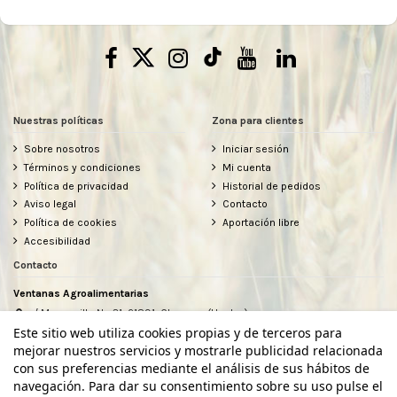
Nuestras políticas
Zona para clientes
Sobre nosotros
Iniciar sesión
Términos y condiciones
Mi cuenta
Política de privacidad
Historial de pedidos
Aviso legal
Contacto
Política de cookies
Aportación libre
Accesibilidad
Contacto
Ventanas Agroalimentarias
c/ Manzanilla Nº 31, 21891, Chucena (Huelva)
634912080
Este sitio web utiliza cookies propias y de terceros para
hola@ventanasagroalimentarias.com
mejorar nuestros servicios y mostrarle publicidad relacionada
con sus preferencias mediante el análisis de sus hábitos de
navegación. Para dar su consentimiento sobre su uso pulse el