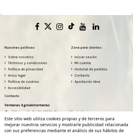
Nuestras políticas
Zona para clientes
Sobre nosotros
Iniciar sesión
Términos y condiciones
Mi cuenta
Política de privacidad
Historial de pedidos
Aviso legal
Contacto
Política de cookies
Aportación libre
Accesibilidad
Contacto
Ventanas Agroalimentarias
c/ Manzanilla Nº 31, 21891, Chucena (Huelva)
634912080
Este sitio web utiliza cookies propias y de terceros para
hola@ventanasagroalimentarias.com
mejorar nuestros servicios y mostrarle publicidad relacionada
con sus preferencias mediante el análisis de sus hábitos de