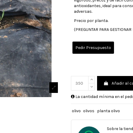
vigoroso, precoz y de fácil cul
antioxidantes, ideal para con
adversas.
Precio por planta.
(PREGUNTAR PARA GESTIONAR
Pedir Presupuesto
Añadir al c
La cantidad mínima en el pedi
olivo
olivos
planta olivo
Sobre la tien