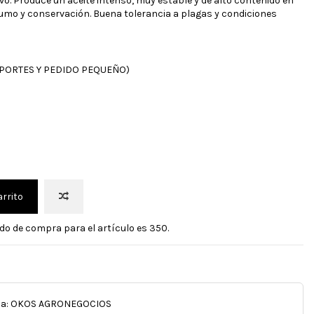
tivo. Produce un aceite intenso, muy estable y de alto contenido en
sumo y conservación. Buena tolerancia a plagas y condiciones
 PORTES Y PEDIDO PEQUEÑO)
arrito
do de compra para el artículo es 350.
da:
OKOS AGRONEGOCIOS