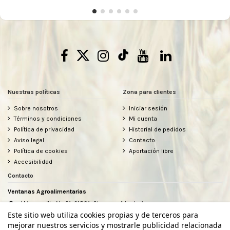
Nuestras políticas
Zona para clientes
Sobre nosotros
Iniciar sesión
Términos y condiciones
Mi cuenta
Política de privacidad
Historial de pedidos
Aviso legal
Contacto
Política de cookies
Aportación libre
Accesibilidad
Contacto
Ventanas Agroalimentarias
c/ Manzanilla Nº 31, 21891, Chucena (Huelva)
634912080
Este sitio web utiliza cookies propias y de terceros para
hola@ventanasagroalimentarias.com
mejorar nuestros servicios y mostrarle publicidad relacionada