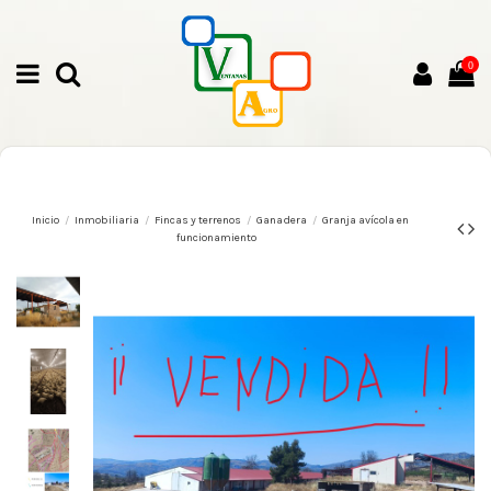
0
Inicio
Inmobiliaria
Fincas y terrenos
Ganadera
Granja avícola en
funcionamiento