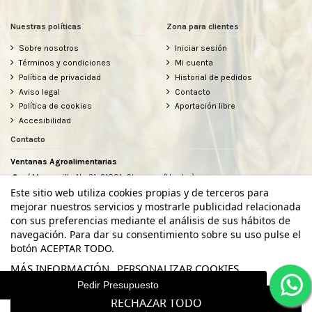
Nuestras políticas
Zona para clientes
Sobre nosotros
Iniciar sesión
Términos y condiciones
Mi cuenta
Política de privacidad
Historial de pedidos
Aviso legal
Contacto
Política de cookies
Aportación libre
Accesibilidad
Contacto
Ventanas Agroalimentarias
c/ Manzanilla Nº 31, 21891, Chucena (Huelva)
634912080
Este sitio web utiliza cookies propias y de terceros para
hola@ventanasagroalimentarias.com
mejorar nuestros servicios y mostrarle publicidad relacionada
con sus preferencias mediante el análisis de sus hábitos de
navegación. Para dar su consentimiento sobre su uso pulse el
botón ACEPTAR TODO.
MÁS INFORMACIÓN
PERSONALIZAR COOKIES
Pedir Presupuesto
RECHAZAR TODO