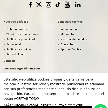
Nuestras políticas
Zona para clientes
Sobre nosotros
Iniciar sesión
Términos y condiciones
Mi cuenta
Política de privacidad
Historial de pedidos
Aviso legal
Contacto
Política de cookies
Aportación libre
Accesibilidad
Contacto
Ventanas Agroalimentarias
c/ Manzanilla Nº 31, 21891, Chucena (Huelva)
634912080
Este sitio web utiliza cookies propias y de terceros para
hola@ventanasagroalimentarias.com
mejorar nuestros servicios y mostrarle publicidad relacionada
con sus preferencias mediante el análisis de sus hábitos de
navegación. Para dar su consentimiento sobre su uso pulse el
botón ACEPTAR TODO.
MÁS INFORMACIÓN
PERSONALIZAR COOKIES