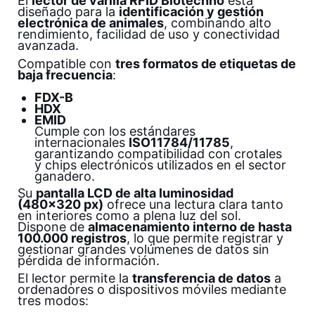
El
lector de varilla RFID Biotechno
está
diseñado para la
identificación y gestión
electrónica de animales
, combinando alto
rendimiento, facilidad de uso y conectividad
avanzada.
Compatible con
tres formatos de etiquetas de
baja frecuencia
:
FDX-B
HDX
EMID
Cumple con los estándares
internacionales
ISO11784/11785
,
garantizando compatibilidad con crotales
y chips electrónicos utilizados en el sector
ganadero.
Su
pantalla LCD de alta luminosidad
(480×320 px)
ofrece una lectura clara tanto
en interiores como a plena luz del sol.
Dispone de
almacenamiento interno de hasta
100.000 registros
, lo que permite registrar y
gestionar grandes volúmenes de datos sin
pérdida de información.
El lector permite la
transferencia de datos
a
ordenadores o dispositivos móviles mediante
tres modos: