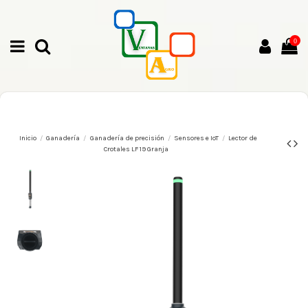
0
Inicio
Ganadería
Ganadería de precisión
Sensores e IoT
Lector de
Crotales LF 19 Granja