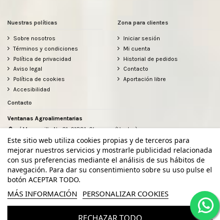
Nuestras políticas
Zona para clientes
Sobre nosotros
Iniciar sesión
Términos y condiciones
Mi cuenta
Política de privacidad
Historial de pedidos
Aviso legal
Contacto
Política de cookies
Aportación libre
Accesibilidad
Contacto
Ventanas Agroalimentarias
c/ Manzanilla Nº 31, 21891, Chucena (Huelva)
634912080
Este sitio web utiliza cookies propias y de terceros para
hola@ventanasagroalimentarias.com
mejorar nuestros servicios y mostrarle publicidad relacionada
con sus preferencias mediante el análisis de sus hábitos de
navegación. Para dar su consentimiento sobre su uso pulse el
botón ACEPTAR TODO.
MÁS INFORMACIÓN
PERSONALIZAR COOKIES
RECHAZAR TODO