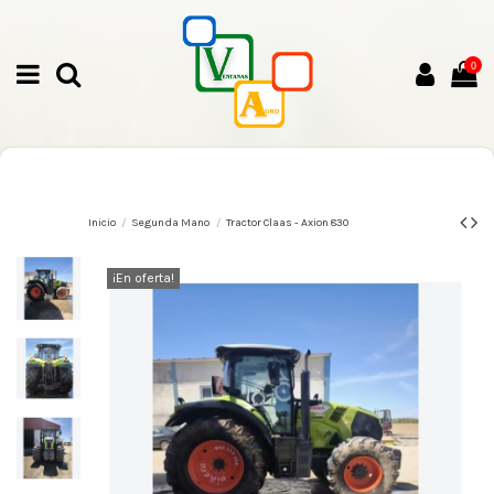
0
Inicio
Segunda Mano
Tractor Claas - Axion 830
¡En oferta!